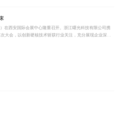
床
M2026）在西安国际会展中心隆重召开。浙江曙光科技有限公司携
本次大会，以创新硬核技术斩获行业关注，充分展现企业深耕