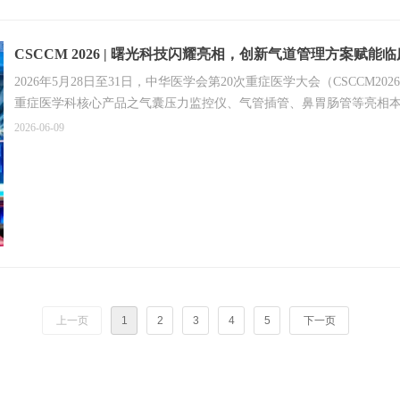
CSCCM 2026 | 曙光科技闪耀亮相，创新气道管理方案赋能临
2026年5月28日至31日，中华医学会第20次重症医学大会（CSCC
重症医学科核心产品之气囊压力监控仪、气管插管、鼻胃肠管等亮相
重症诊疗领域的科研实力与临床担当。
2026-06-09
上一页
1
2
3
4
5
下一页